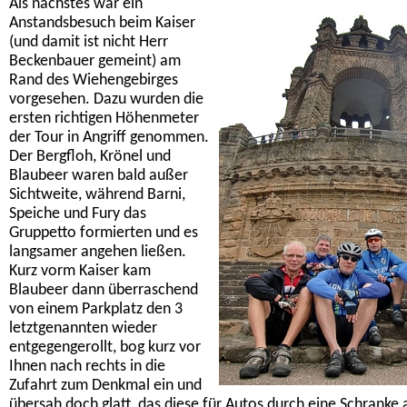
Als nächstes war ein
Anstandsbesuch beim Kaiser
(und damit ist nicht Herr
Beckenbauer gemeint) am
Rand des Wiehengebirges
vorgesehen. Dazu wurden die
ersten richtigen Höhenmeter
der Tour in Angriff genommen.
Der Bergfloh, Krönel und
Blaubeer waren bald außer
Sichtweite, während Barni,
Speiche und Fury das
Gruppetto formierten und es
langsamer angehen ließen.
Kurz vorm Kaiser kam
Blaubeer dann überraschend
von einem Parkplatz den 3
letztgenannten wieder
entgegengerollt, bog kurz vor
Ihnen nach rechts in die
Zufahrt zum Denkmal ein und
übersah doch glatt, das diese für Autos durch eine Schranke a