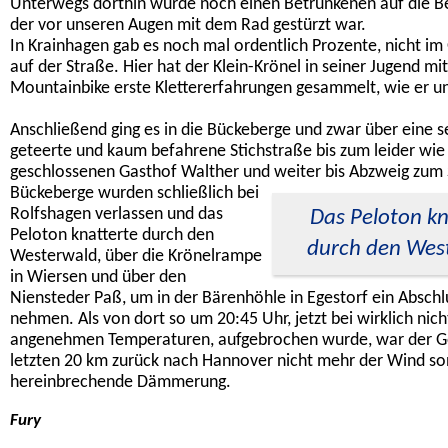
Unterwegs dorthin wurde noch einen Betrunkenen auf die Be
der vor unseren Augen mit dem Rad gestürzt war.
In Krainhagen gab es noch mal ordentlich Prozente, nicht im
auf der Straße. Hier hat der Klein-Krönel in seiner Jugend m
Mountainbike erste Klettererfahrungen gesammelt, wie er un
Anschließend ging es in die Bückeberge und zwar über eine s
geteerte und kaum befahrene Stichstraße bis zum leider wie
geschlossenen Gasthof Walther und weiter bis Abzweig zum 
Bückeberge wurden schließlich bei
Rolfshagen verlassen und das
Das Peloton kn
Peloton knatterte durch den
durch den Wes
Westerwald, über die Krönelrampe
in Wiersen und über den
Niensteder Paß, um in der Bärenhöhle in Egestorf ein Absch
nehmen. Als von dort so um 20:45 Uhr, jetzt bei wirklich nic
angenehmen Temperaturen, aufgebrochen wurde, war der G
letzten 20 km zurück nach Hannover nicht mehr der Wind so
hereinbrechende Dämmerung.
Fury