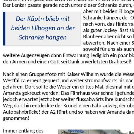
Der Lenker passte gerade noch unter dieser Schranke durch,
aber mit beiden Ellbog
Schranke hängen, der O
Der Käptn blieb mit
nach vorn, das Hinterra
beiden Ellbogen an der
als guter Jockey lässt si
Schranke hängen
Blaubeer aber nicht so 
abwerfen. Nach einer 
sowohl für uns als auch
weitere Augenzeugen dann Entwarnung  lediglich ein paar b
den Armen und einen Gott sei Dank unverletzten Drahtesel!
Nach einen Gruppenfoto mit Kaiser Wilhelm wurde die Weser
Westfalica erneut gequert und weiter stromaufwärts bis na
gefahren. Dort sollte die Weser ein drittes Mal, diesmal mit 
Amanda gekreuzt werden. Das Fährhaus war schnell gefund
jedoch erwartet jetzt aber weiter flussabwärts ihre Kundscha
Weg dort hin entdeckte der Krönel einen Fahrradweg der übe
Autobahnbrücke! der A2 führt und so haben wir Amanda dan
genommen!
Immer entlang des