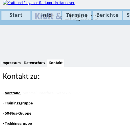
Kraft &
Elegance
Start
Info
Termine
Berichte
S
Impressum
Datenschutz
Kontakt
Kontakt zu:
-
Vorstand
-
Trainingsgruppe
-
50-Plus-Gruppe
-
Trekkinggruppe