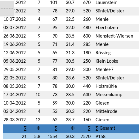
24.07.2012
7
101
30.7
670
Lauenstein
17.07.2012
3
78
29.0
520
Süntel/Deister
10.07.2012
4
67
32.5
260
Mehle
03.07.2012
7
95
32.0
480
Eberholzen
26.06.2012
9
90
28.5
600
Nienstedt-Wiersen
19.06.2012
5
71
31.4
285
Mehle
12.06.2012
5
65
31.3
180
Rössing
05.06.2012
5
77
30.5
250
Klein Lobke
29.05.2012
7
81
29.0
300
Mehle+7
22.05.2012
9
80
28.6
520
Süntel/Deister
08.05.2012
7
78
30.0
440
Holzmühle
17.04.2012
10
73
28.5
630
Messenkamp
10.04.2012
5
59
30.0
220
Giesen
03.04.2012
4
53
30.3
220
Mittelrode
28.03.2012
12
62
28.7
160
Giesen
∑
Φ
∑
Φ
∑
∑ Gesamt
21
5.8
1554
30.3
7570
9158