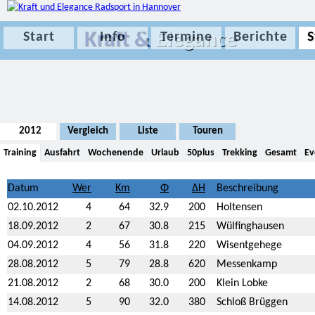
Kraft &
Elegance
Start
Info
Termine
Berichte
S
2012
Vergleich
Liste
Touren
Training
Ausfahrt
Wochenende
Urlaub
50plus
Trekking
Gesamt
Ev
Datum
Beschreibung
02.10.2012
4
64
32.9
200
Holtensen
18.09.2012
2
67
30.8
215
Wülfinghausen
04.09.2012
4
56
31.8
220
Wisentgehege
28.08.2012
5
79
28.8
620
Messenkamp
21.08.2012
2
68
30.0
200
Klein Lobke
14.08.2012
5
90
32.0
380
Schloß Brüggen