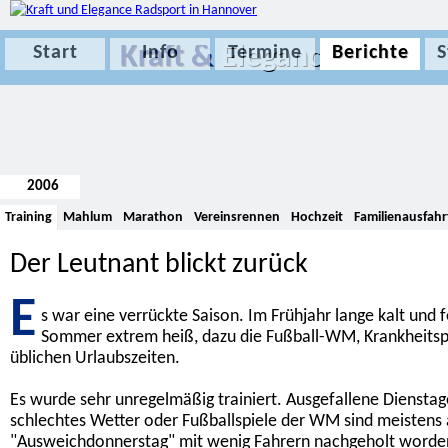
Kraft &
Elegance
Start
Info
Termine
Berichte
S
2006
Training
Mahlum
Marathon
Vereinsrennen
Hochzeit
Familienausfahr
Der Leutnant blickt zurück
E
s war eine verrückte Saison. Im Frühjahr lange kalt und 
Sommer extrem heiß, dazu die Fußball-WM, Krankheitsp
üblichen Urlaubszeiten.
Es wurde sehr unregelmäßig trainiert. Ausgefallene Diensta
schlechtes Wetter oder Fußballspiele der WM sind meistens
"Ausweichdonnerstag" mit wenig Fahrern nachgeholt word