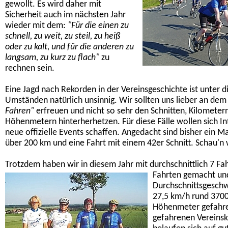
gewollt. Es wird daher mit
Sicherheit auch im nächsten Jahr
wieder mit dem:
"Für die einen zu
schnell, zu weit, zu steil, zu heiß
oder zu kalt, und für die anderen zu
langsam, zu kurz zu flach"
zu
rechnen sein.
Eine Jagd nach Rekorden in der Vereinsgeschichte ist unter d
Umständen natürlich unsinnig. Wir sollten uns lieber an de
Fahren"
erfreuen und nicht so sehr den Schnitten, Kilometer
Höhenmetern hinterherhetzen. Für diese Fälle wollen sich Int
neue offizielle Events schaffen. Angedacht sind bisher ein M
über 200 km und eine Fahrt mit einem 42er Schnitt. Schau'n
Trotzdem haben wir in diesem Jahr mit durchschnittlich
7 Fa
Fahrten gemacht und
Durchschnittsgeschw
27,5 km/h rund 370
Höhenmeter gefahre
gefahrenen Vereinsk