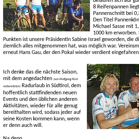
belaufen sich auf gu
8 Reifenpannen liegt
Pannenschnitt bei 0
Den Titel Pannenköni
Michael Sasse mit 1
1000 km erworben. 
Punkten ist unsere Präsidentin Sabine Israel geworden, die d
ziemlich alles mitgenommen hat, was möglich war. Vereinsm
erneut Hans Gau, der den Pokal wieder verdient eingefahren
Ich denke das die nächste Saison,
mit dem angedachten
(von Wolfgang Pech
Radurlaub in Südtirol, dem
vorbereiteten)
hoffentlich stattfindenden neuen
Events und den üblichen anderen
Aktivitäten, wieder für alle genug
bereithalten wird, sodass jeder auf
seine Kosten kommen kann, wenn
er denn auch will.
Na denn,