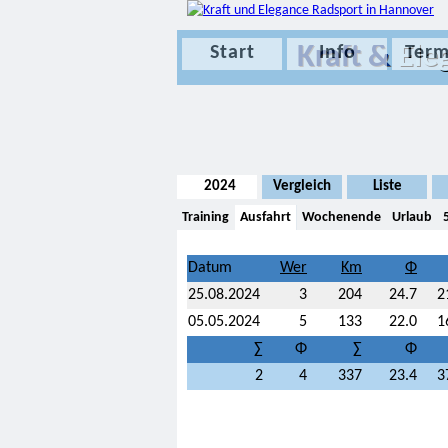
Kraft &
Ele
Start
Info
Term
2024
Vergleich
Liste
Training
Ausfahrt
Wochenende
Urlaub
Datum
25.08.2024
3
204
24.7
2
05.05.2024
5
133
22.0
1
∑
Φ
∑
Φ
2
4
337
23.4
3