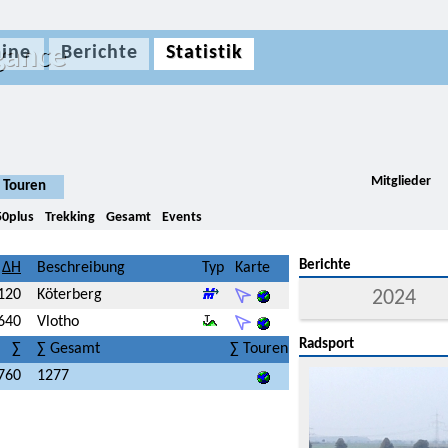
gance
ine
Berichte
Statistik
Mitglieder
Touren
50plus
Trekking
Gesamt
Events
Berichte
Beschreibung
Typ
Karte
120
Köterberg
2024
640
Vlotho
Radsport
∑
∑ Gesamt
∑ Touren
760
1277