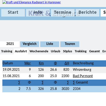
Kraft &
Elegance
Start
Info
Termine
Berichte
S
2021
Vergleich
Liste
Touren
Training
Ausfahrt
Wochenende
Urlaub
50plus
Trekking
Gesamt
Ev
Datum
Beschreibung
19.09.2021
9
126
26.6
820
Winzenburg
15.08.2021
6
200
25.0
2200
Bad Pyrmont
∑
Φ
∑
Φ
∑
∑ Gesamt
2
7.5
326
25.8
3020
2334